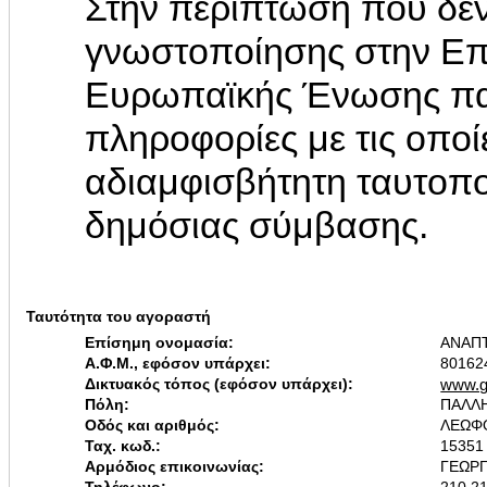
Στην περίπτωση που δεν
γνωστοποίησης στην Επ
Ευρωπαϊκής Ένωσης παρ
πληροφορίες με τις οποί
αδιαμφισβήτητη ταυτοπο
δημόσιας σύμβασης.
Ταυτότητα του αγοραστή
Επίσημη ονομασία:
ΑΝΑΠ
Α.Φ.Μ., εφόσον υπάρχει:
80162
Δικτυακός τόπος (εφόσον υπάρχει):
www.g
Πόλη:
ΠΑΛΛ
Οδός και αριθμός:
ΛΕΩΦ
Ταχ. κωδ.:
15351
Αρμόδιος επικοινωνίας:
ΓΕΩΡ