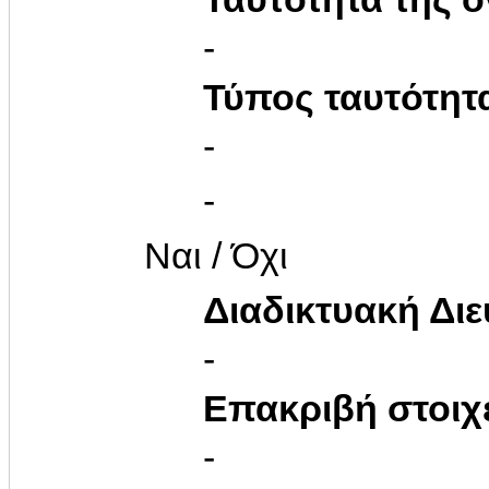
-
Τύπος ταυτότητ
-
-
Ναι / Όχι
Διαδικτυακή Δι
-
Επακριβή στοιχ
-