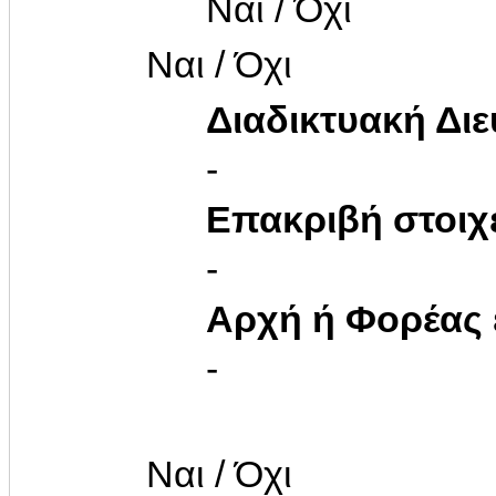
Ναι / Όχι
Ναι / Όχι
Διαδικτυακή Δι
-
Επακριβή στοιχ
-
Αρχή ή Φορέας
-
Ναι / Όχι