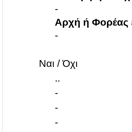
-
Αρχή ή Φορέας
-
Ναι / Όχι
..
-
-
-