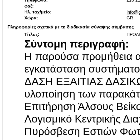
Τηλέφωνο:
210 2
φαξ:
Ηλ. ταχ/μείο:
info@g
Χώρα:
GR
Πληροφορίες σχετικά με τη διαδικασία σύναψης σύμβασης
Τίτλος:
ΠΡΟΛΗ
Σύντομη περιγραφή:
Η παρούσα προμήθεια α
εγκατάσταση συστήμα
ΔΑΣΗ ΕΞΑΙΤΙΑΣ ΔΑΣΙΚ
υλοποίηση των παρακά
Επιτήρηση Άλσους Βείκο
Λογισμικό Κεντρικής Δι
Πυρόσβεση Εστιών Φωτι