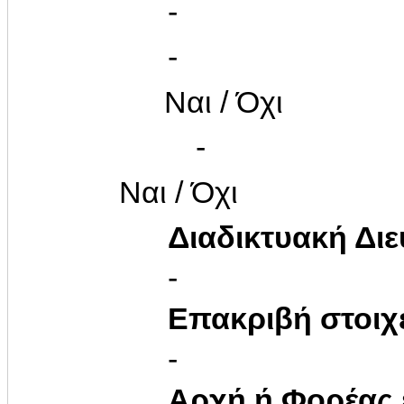
-
-
Ναι / Όχι
-
Ναι / Όχι
Διαδικτυακή Δι
-
Επακριβή στοιχ
-
Αρχή ή Φορέας