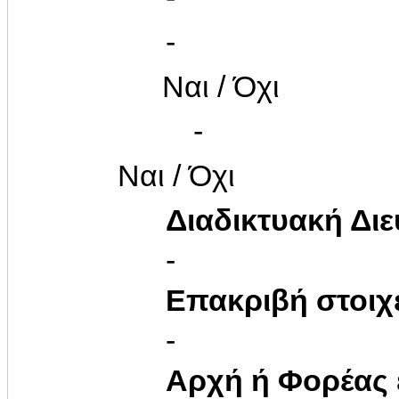
-
Ναι / Όχι
-
Ναι / Όχι
Διαδικτυακή Δι
-
Επακριβή στοιχ
-
Αρχή ή Φορέας